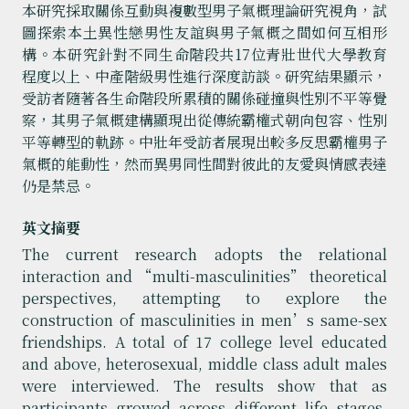
本研究採取關係互動與複數型男子氣概理論研究視角，試
圖探索本土異性戀男性友誼與男子氣概之間如何互相形
構。本研究針對不同生命階段共17位青壯世代大學教育
程度以上、中產階級男性進行深度訪談。研究結果顯示，
受訪者隨著各生命階段所累積的關係碰撞與性別不平等覺
察，其男子氣概建構顯現出從傳統霸權式朝向包容、性別
平等轉型的軌跡。中壯年受訪者展現出較多反思霸權男子
氣概的能動性，然而異男同性間對彼此的友愛與情感表達
仍是禁忌。
英文摘要
The current research adopts the relational
interaction and “multi-masculinities” theoretical
perspectives, attempting to explore the
construction of masculinities in men’s same-sex
friendships. A total of 17 college level educated
and above, heterosexual, middle class adult males
were interviewed. The results show that as
participants growed across different life stages,