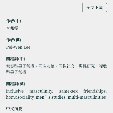
全文下載
作者(中)
李佩雯
作者(英)
Pei-Wen Lee
關鍵詞(中)
包容型男子氣概、同性友誼、同性社交、男性研究、複數
型男子氣概
關鍵詞(英)
inclusive masculinity, same-sex friendships,
homosociality, men’s studies, multi-masculinities
中文摘要