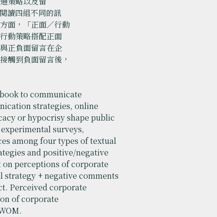
溝通策略以及留
，閱讀四組不同的訊
知方面，「正面∕行動
是行動策略搭配正面
略與正負面留言在企
在接觸到負面留言後，
ebook to communicate
cation strategies, online
cacy or hypocrisy shape public
 experimental surveys,
nces among four types of textual
egies and positive/negative
t on perceptions of corporate
al strategy + negative comments
ect. Perceived corporate
ion of corporate
 eWOM.