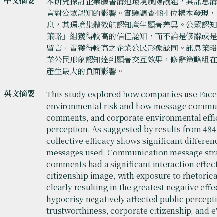
中文摘要
本研究探討企業臉書溝通環境風險議題，其訊息
言對公眾認知的影響。實驗調查484 位樣本發現
息，其環境集體效能認知產生顯著差異。公眾認
策略」組獲得較高的信任認知，而不論是修辭或
留言，皆獲得較高之企業公民形象認同。訊息策
業公民形象認知達到顯著交互效果，修辭策略組
產生最大的負面影響。
英文摘要
This study explored how companies use Fac
environmental risk and how message communi
comments, and corporate environmental effi
perception. As suggested by results from 484
collective efficacy shows significant differe
messages used. Communication message strat
comments had a significant interaction effec
citizenship image, with exposure to rhetoric
clearly resulting in the greatest negative eff
hypocrisy negatively affected public percept
trustworthiness, corporate citizenship, and