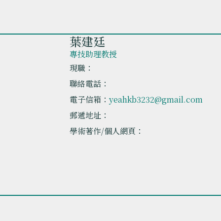
葉建廷
專技助理教授
現職：
聯絡電話：
電子信箱：
yeahkb3232@gmail.com
郵遞地址：
學術著作/個人網頁：