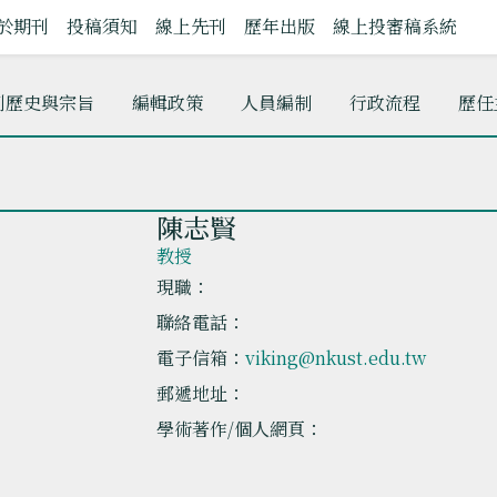
於期刊
投稿須知
線上先刊
歷年出版
線上投審稿系統
刊歷史與宗旨
編輯政策
人員編制
行政流程
歷任
陳志賢
教授
現職：
聯絡電話：
電子信箱：
viking@nkust.edu.tw
郵遞地址：
學術著作/個人網頁：